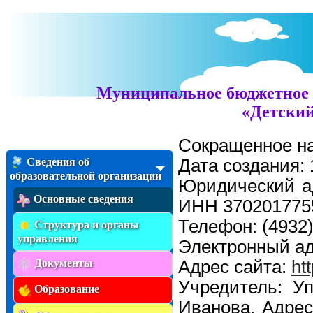
Муниципальное бюджетное 
«Детский
Сокращенное н
Сведения об
Дата создания: 
образовательной организации
Юридический ад
Основные сведения
ИНН 370201775
Телефон: (4932
Структура и органы
управления
Электронный а
Документы
Адрес сайта:
ht
Учредитель: У
Образование
Иванова. Адрес: