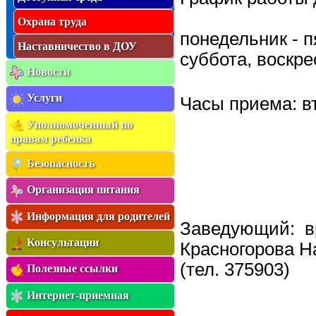
я
о
Охрана труда
б
понедельник - п
я
Наставничество в ДОУ
з
суббота, воск
а
н
Новости
н
о
Услуги
Часы приема: вт
с
т
и
Уполномоченный по
правам ребенка
Безопасность
Организация питания
Информация для родителей
Заведующий: в
Консультации
Красногорова 
(тел. 375903)
Полезные ссылки
Интернет-приемная