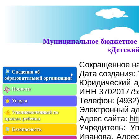
Муниципальное бюджетное 
«Детский
Сокращенное н
Сведения об
Дата создания: 
образовательной организации
Юридический ад
Новости
ИНН 370201775
Телефон: (4932
Услуги
Электронный а
Уполномоченный по
Адрес сайта:
ht
правам ребенка
Учредитель: У
Безопасность
Иванова. Адрес: