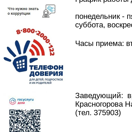
я
о
б
понедельник - п
я
з
суббота, воск
а
н
н
о
Часы приема: вт
с
т
и
Заведующий: в
Красногорова 
(тел. 375903)