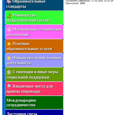
Образовательные
Последнее изменение: 17.03.2021 21:51:59
Прочтений: 3868
стандарты
Руководство.
Педагогический состав
Материально-техническое
обеспечение
Платные
образовательные услуги
Финансово-хозяйственная
деятельность
Стипендии и иные меры
социальной поддержки
Вакантные места для
приема (перевода)
Международное
сотрудничество
Доступная среда