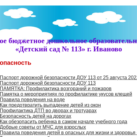
е бюджетное дошкольное образовательн
«Детский сад № 113» г. Иваново
опасность
Паспорт дорожной безопасности ДОУ 113 от 25 августа 202
Паспорт дорожной безопасности ДОУ 113
ПАМЯТКА: Профилактика возгораний и пожаров
Памятка о мероприятиях по профилактике укусов клещей
Правила поведения на воде
Как предотвратить выпадение детей из окон
Профилактика ДТП во дворах и тротуарах
Безопасность детей на дорогах
Как обезопасить ребенка в самом начале учебного года
Добрые советы от МЧС для взрослых
Правила поведения детей в опасных для жизни и здоровья