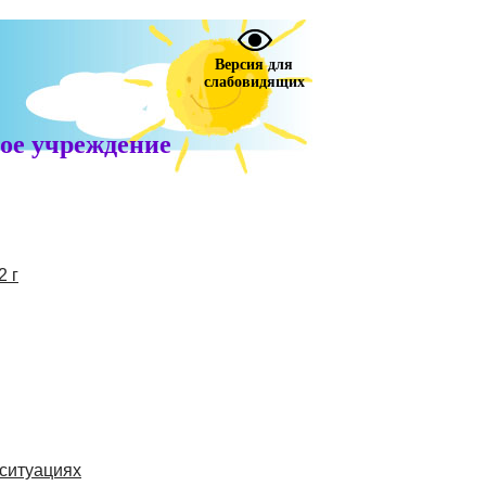
Версия для
слабовидящих
ое учреждение
2 г
 ситуациях