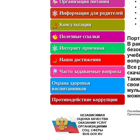
Организация питания
Информация для родителей
Консультации
Полезные ссылки
Порт
В ра
Интернет-приемная
безо
учеб
Наши достижения
вопр
Все 
Часто задаваемые вопросы
скач
Такж
Охрана здоровья
свои
воспитанников
муль
можн
Противодействие коррупции
Последне
Прочтени