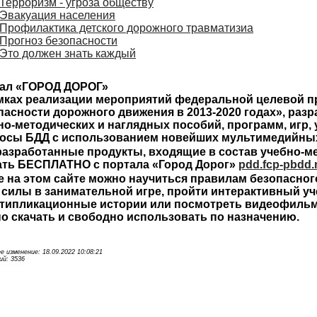
Терроризм - угроза обществу
Эвакуация населения
Профилактика детского дорожного травматизиа
Прогноз безопасности
Это должен знать каждый
ал «ГОРОД ДОРОГ»
мках реализации мероприятий федеральной целевой 
пасности дорожного движения в 2013-2020 годах»
, раз
но-методических и наглядных пособий, программ, игр
осы БДД с использованием новейших мультимедийных
разработанные продукты, входящие в состав учебно-м
ать БЕСПЛАТНО с портала
«Город Дорог»
pdd.fcp-pbdd.
е на этом сайте можно научиться правилам безопасног
 силы в занимательной игре, пройти интерактивный уч
типликационные истории или посмотреть видеофильм
о скачать и свободно использовать по назначению.
е изменение: 18.09.2022 10:08:21
й: 3536